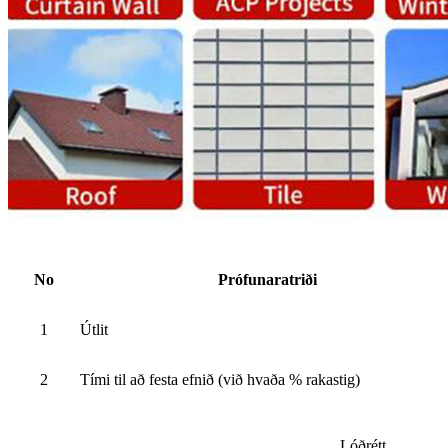
No
Prófunaratriði
1
Útlit
2
Tími til að festa efnið (við hvaða % rakastig)
Lóðrétt