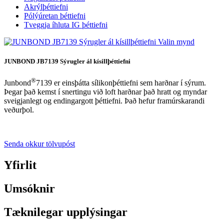
Akrýlþéttiefni
Pólýúretan þéttiefni
Tveggja íhluta IG þéttiefni
JUNBOND JB7139 Sýrugler ál kísillþéttiefni
®
Junbond
7139 er einsþátta sílikonþéttiefni sem harðnar í sýrum.
Þegar það kemst í snertingu við loft harðnar það hratt og myndar
sveigjanlegt og endingargott þéttiefni. Það hefur framúrskarandi
veðurþol.
Senda okkur tölvupóst
Yfirlit
Umsóknir
Tæknilegar upplýsingar