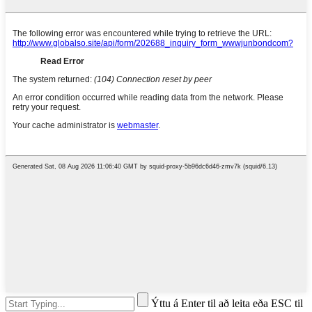
Ýttu á Enter til að leita eða ESC til