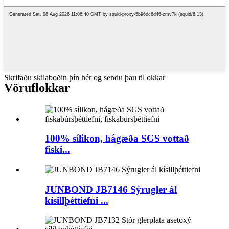
Skrifaðu skilaboðin þín hér og sendu þau til okkar
Vöruflokkar
100% sílikon, hágæða SGS vottað
fiski...
JUNBOND JB7146 Sýrugler ál
kísillþéttiefni ...