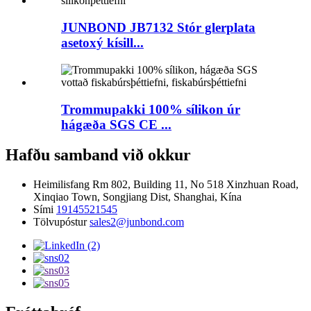
JUNBOND JB7132 Stór glerplata
asetoxý kísill...
Trommupakki 100% sílikon úr
hágæða SGS CE ...
Hafðu samband við okkur
Heimilisfang
Rm 802, Building 11, No 518 Xinzhuan Road,
Xinqiao Town, Songjiang Dist, Shanghai, Kína
Sími
19145521545
Tölvupóstur
sales2@junbond.com