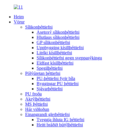
Heim
Vörur
Sílikonþéttiefni
Asetoxý sílikonþéttiefni
Hlutlaus sílikonþéttiefni
GP sílikonþéttiefni
Uppbygging kísillþéttiefni
Litríkt kísillþéttiefni
Sílikonþéttiefni gegn sveppasýkingu
Eldfast kísillþéttiefni
Spegilþéttiefni
Pólýúretan þéttiefni
PU-þéttiefni fyrir bíla
Byggingar PU þéttiefni
Sjávarþéttiefni
PU froða
Akrýlþéttiefni
MS Þéttiefni
Hár viðloðun
Einangrandi glerþéttiefni
Tveggja íhluta IG þéttiefni
Heitt bráðið bútýlþéttiefni