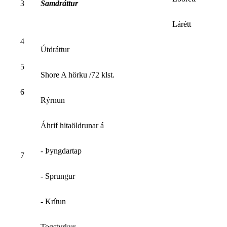
3
Samdráttur
Lárétt
4
Útdráttur
5
Shore A hörku /72 klst.
6
Rýrnun
Áhrif hitaöldrunar á
- Þyngdartap
7
- Sprungur
- Krítun
Togstyrkur