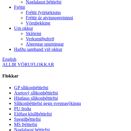
Naglalaust þéttiefni
Fréttir
Fréttir fyrirtækisins
Fréttir úr atvinnugreininni
Vöruþekking
Um okkur
Skírteini
Verksmiðjuferð
Algengar spurningar
Hafðu samband við okkur
English
ALLIR VÖRUFLOKKAR
Flokkar
GP sílikonþéttiefni
Asetoxý sílikonþéttiefni
Hlutlaus sílikonþéttiefni
Sílikonþéttiefni gegn sveppasýkingu
PU froða
Eldfast kísillþéttiefni
Spegilþéttiefni
MS Þéttiefni
Naglalaust þéttiefni