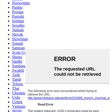
Norwegian
Pashto
Persian
Punjabi
Serbian
Sesotho
Sinhala
Slovak
Slovenian
Somali
Samoan
Scots Gaelic
Shona
Sindhi
Sundanese
Swahili
Tajik
Tamil
Telugu
Thai
Ukrainian
Urdu
Uzbek
Vietnamese
Welsh