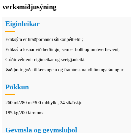
verksmiðjusýning
Eiginleikar
Ediksýra er hraðþornandi sílikonþéttiefni;
Ediksýra losnar við herðingu, sem er hollt og umhverfisvænt;
Góðir vélrænir eiginleikar og sveigjanleiki.
Það þolir góða tilfærslugetu og framúrskarandi límingarárangur.
Pökkun
260 ml/280 ml/300 ml/hylki, 24 stk/öskju
185 kg/200 l/tromma
Geymsla og geymsluþol