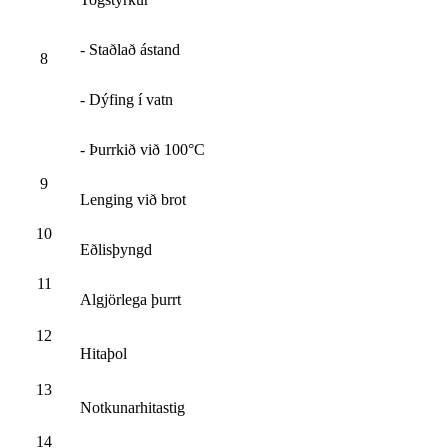
- Staðlað ástand
8
- Dýfing í vatn
- Þurrkið við 100°C
9
Lenging við brot
10
Eðlisþyngd
11
Algjörlega þurrt
12
Hitaþol
13
Notkunarhitastig
14