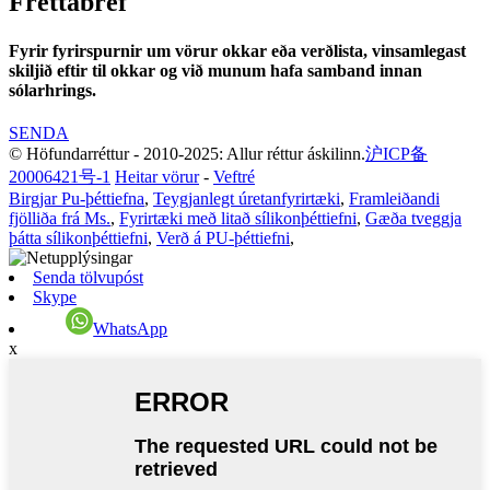
Fréttabréf
Fyrir fyrirspurnir um vörur okkar eða verðlista, vinsamlegast
skiljið eftir til okkar og við munum hafa samband innan
sólarhrings.
SENDA
© Höfundarréttur - 2010-2025: Allur réttur áskilinn.
沪ICP备
20006421号-1
Heitar vörur
-
Veftré
Birgjar Pu-þéttiefna
,
Teygjanlegt úretanfyrirtæki
,
Framleiðandi
fjölliða frá Ms.
,
Fyrirtæki með litað sílikonþéttiefni
,
Gæða tveggja
þátta sílikonþéttiefni
,
Verð á PU-þéttiefni
,
Senda tölvupóst
Skype
WhatsApp
x