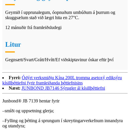
Geymið í upprunalegum, óopnuðum umbúðum á þurrum og
skuggsælum stað við lægri hita en 27°C.
12 mánuðir frá framleiðsludegi
Litur
Gegnsætt/Svart/Grátt/Hvítt/Ef viðskiptavinur óskar eftir því
Fyrri:
Ódýrt verksmiðju Kína 200L tromma asetoxý ediksýru
kísillþéttiefni fyrir framleiðanda þéttiefnisins
Næst:
JUNBOND JB7146 Sýrugler ál kísillþéttiefni
Junbond® JB 7139 hentar fyrir
–smíði og uppsetning glerja;
–Fylling og þétting á sprungum í skreytingarverkefnum innandyra
og utandyra;