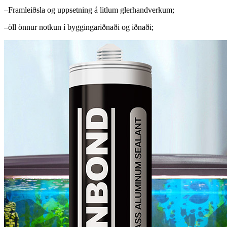
–Framleiðsla og uppsetning á litlum glerhandverkum;
–öll önnur notkun í byggingariðnaði og iðnaði;