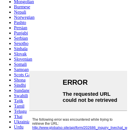
Mongolian
Burmese
Nepali
Norwegian
Pashto
Persian
Punjabi
Serbian
Sesotho
Sinhala
Slovak
Slovenian
Somali
Samoan
Scots Gaelic
Shona
Sindhi
Sundanese
Swahili
Tajik
Tamil
Telugu
Thai
Ukrainian
Urdu