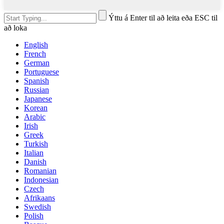
Ýttu á Enter til að leita eða ESC til
að loka
English
French
German
Portuguese
Spanish
Russian
Japanese
Korean
Arabic
Irish
Greek
Turkish
Italian
Danish
Romanian
Indonesian
Czech
Afrikaans
Swedish
Polish