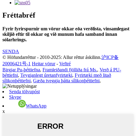
Fréttabréf
Fyrir fyrirspurnir um vörur okkar eða verðlista, vinsamlegast
skiljið eftir til okkar og við munum hafa samband innan
sólarhrings.
SENDA
© Höfundarréttur - 2010-2025: Allur réttur áskilinn.
沪ICP备
20006421号-1
Heitar vörur
-
Veftré
Birgjar Pu-þéttiefna
,
Framleiðandi fjölliða frá Ms.
,
Verð á PU-
þéttiefni
,
Teygjanlegt úretanfyrirtæki
,
Fyrirtæki með litað
sílikonþéttiefni
,
Gæða tveggja þátta sílikonþéttiefni
,
Senda tölvupóst
Skype
WhatsApp
x