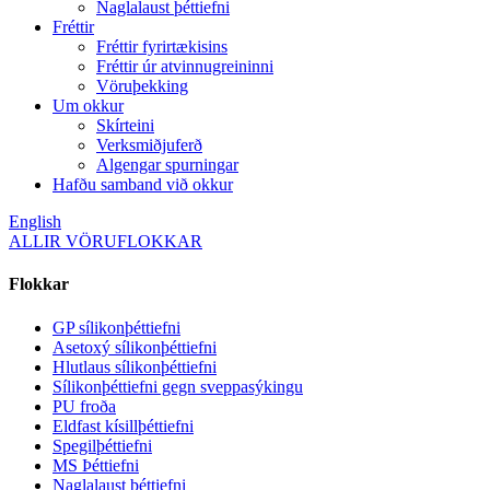
Naglalaust þéttiefni
Fréttir
Fréttir fyrirtækisins
Fréttir úr atvinnugreininni
Vöruþekking
Um okkur
Skírteini
Verksmiðjuferð
Algengar spurningar
Hafðu samband við okkur
English
ALLIR VÖRUFLOKKAR
Flokkar
GP sílikonþéttiefni
Asetoxý sílikonþéttiefni
Hlutlaus sílikonþéttiefni
Sílikonþéttiefni gegn sveppasýkingu
PU froða
Eldfast kísillþéttiefni
Spegilþéttiefni
MS Þéttiefni
Naglalaust þéttiefni