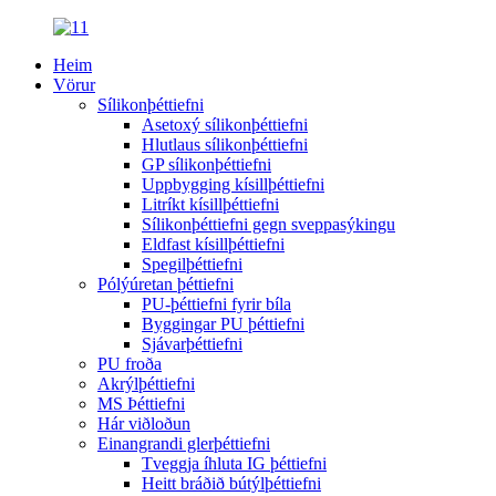
Heim
Vörur
Sílikonþéttiefni
Asetoxý sílikonþéttiefni
Hlutlaus sílikonþéttiefni
GP sílikonþéttiefni
Uppbygging kísillþéttiefni
Litríkt kísillþéttiefni
Sílikonþéttiefni gegn sveppasýkingu
Eldfast kísillþéttiefni
Spegilþéttiefni
Pólýúretan þéttiefni
PU-þéttiefni fyrir bíla
Byggingar PU þéttiefni
Sjávarþéttiefni
PU froða
Akrýlþéttiefni
MS Þéttiefni
Hár viðloðun
Einangrandi glerþéttiefni
Tveggja íhluta IG þéttiefni
Heitt bráðið bútýlþéttiefni