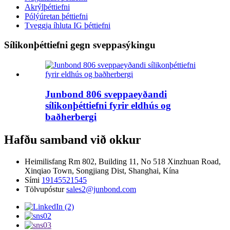
Akrýlþéttiefni
Pólýúretan þéttiefni
Tveggja íhluta IG þéttiefni
Sílikonþéttiefni gegn sveppasýkingu
Junbond 806 sveppaeyðandi
sílikonþéttiefni fyrir eldhús og
baðherbergi
Hafðu samband við okkur
Heimilisfang
Rm 802, Building 11, No 518 Xinzhuan Road,
Xinqiao Town, Songjiang Dist, Shanghai, Kína
Sími
19145521545
Tölvupóstur
sales2@junbond.com