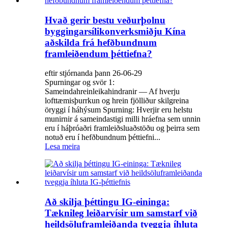
Hvað gerir bestu veðurþolnu
byggingarsílikonverksmiðju Kína
aðskilda frá hefðbundnum
framleiðendum þéttiefna?
eftir stjórnanda þann 26-06-29
Spurningar og svör 1:
Sameindahreinleikahindranir — Af hverju
lofttæmisþurrkun og hrein fjölliður skilgreina
öryggi í háhýsum Spurning: Hverjir eru helstu
munirnir á sameindastigi milli hráefna sem unnin
eru í háþróaðri framleiðsluaðstöðu og þeirra sem
notuð eru í hefðbundnum þéttiefni...
Lesa meira
Að skilja þéttingu IG-eininga:
Tæknileg leiðarvísir um samstarf við
heildsöluframleiðanda tveggja íhluta