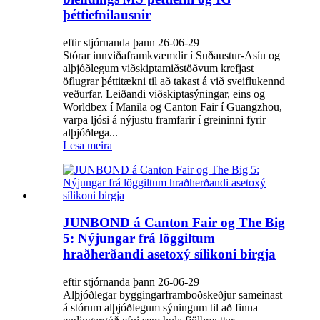
þéttiefnilausnir
eftir stjórnanda þann 26-06-29
Stórar innviðaframkvæmdir í Suðaustur-Asíu og
alþjóðlegum viðskiptamiðstöðvum krefjast
öflugrar þéttitækni til að takast á við sveiflukennd
veðurfar. Leiðandi viðskiptasýningar, eins og
Worldbex í Manila og Canton Fair í Guangzhou,
varpa ljósi á nýjustu framfarir í greininni fyrir
alþjóðlega...
Lesa meira
JUNBOND á Canton Fair og The Big
5: Nýjungar frá löggiltum
hraðherðandi asetoxý sílikoni birgja
eftir stjórnanda þann 26-06-29
Alþjóðlegar byggingarframboðskeðjur sameinast
á stórum alþjóðlegum sýningum til að finna