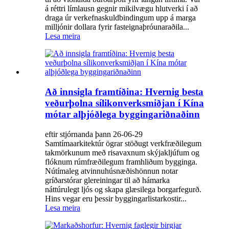
á réttri límlausn gegnir mikilvægu hlutverki í að
draga úr verkefnaskuldbindingum upp á marga
milljónir dollara fyrir fasteignaþróunaraðila...
Lesa meira
Að innsigla framtíðina: Hvernig besta
veðurþolna sílikonverksmiðjan í Kína
mótar alþjóðlega byggingariðnaðinn
eftir stjórnanda þann 26-06-29
Samtímaarkitektúr ögrar stöðugt verkfræðilegum
takmörkunum með risavaxnum skýjakljúfum og
flóknum rúmfræðilegum framhliðum bygginga.
Nútímaleg atvinnuhúsnæðishönnun notar
gríðarstórar glereiningar til að hámarka
náttúrulegt ljós og skapa glæsilega borgarfegurð.
Hins vegar eru þessir byggingarlistarkostir...
Lesa meira