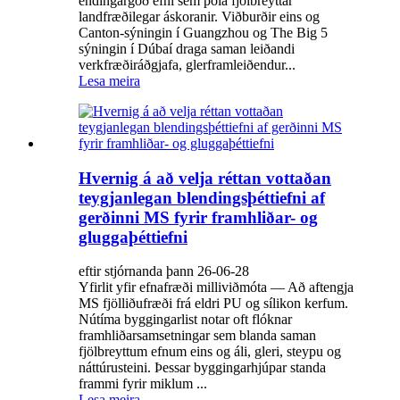
endingargóð efni sem þola fjölbreyttar
landfræðilegar áskoranir. Viðburðir eins og
Canton-sýningin í Guangzhou og The Big 5
sýningin í Dúbaí draga saman leiðandi
verkfræðiráðgjafa, glerframleiðendur...
Lesa meira
Hvernig á að velja réttan vottaðan
teygjanlegan blendingsþéttiefni af
gerðinni MS fyrir framhliðar- og
gluggaþéttiefni
eftir stjórnanda þann 26-06-28
Yfirlit yfir efnafræði milliviðmóta — Að aftengja
MS fjölliðufræði frá eldri PU og sílikon kerfum.
Nútíma byggingarlist notar oft flóknar
framhliðarsamsetningar sem blanda saman
fjölbreyttum efnum eins og áli, gleri, steypu og
náttúrusteini. Þessar byggingarhjúpar standa
frammi fyrir miklum ...
Lesa meira