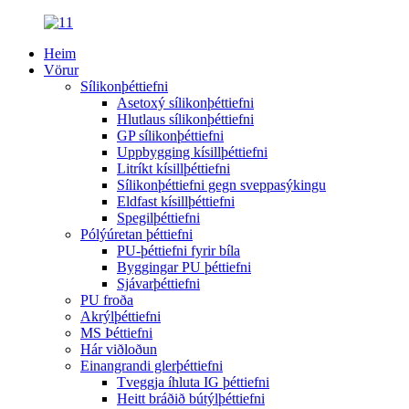
Heim
Vörur
Sílikonþéttiefni
Asetoxý sílikonþéttiefni
Hlutlaus sílikonþéttiefni
GP sílikonþéttiefni
Uppbygging kísillþéttiefni
Litríkt kísillþéttiefni
Sílikonþéttiefni gegn sveppasýkingu
Eldfast kísillþéttiefni
Spegilþéttiefni
Pólýúretan þéttiefni
PU-þéttiefni fyrir bíla
Byggingar PU þéttiefni
Sjávarþéttiefni
PU froða
Akrýlþéttiefni
MS Þéttiefni
Hár viðloðun
Einangrandi glerþéttiefni
Tveggja íhluta IG þéttiefni
Heitt bráðið bútýlþéttiefni