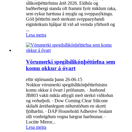
sílikonþéttiefninu árið 2026. Eldhús og
baðherbergi standa oft frammi fyrir miklum raka,
sem eykur hættuna á myglu og sveppasýkingu.
Góð þéttiefni með sterkum sveppaeyðandi
eiginleikum hjálpar til við að vernda yfirborð og
...
Lesa meira
Vörumerki spegilsílikónþéttiefna sem
komu okkur á óvart
eftir stjórnanda þann 26-06-15
Nokkur vörumerki spegilsílikónþéttiefnisins
komu okkur á óvart í prófunum. · Junbond
JB803 vakti mikla athygli með sterkri viðloðun
og veðurþoli. · Dow Corning Clear Silicone
skilaði áreiðanlegum niðurstöðum en skorti
fjölhæfni. · DAP Household Adhesive Sealant
olli vonbrigðum vegna hægrar harðnunar. ·
Loctite Mirror...
Lesa meira