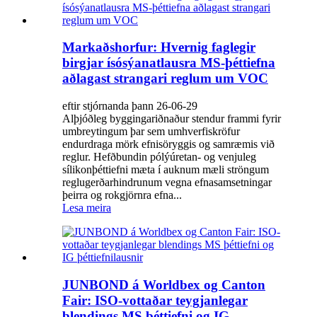
Markaðshorfur: Hvernig faglegir
birgjar ísósýanatlausra MS-þéttiefna
aðlagast strangari reglum um VOC
eftir stjórnanda þann 26-06-29
Alþjóðleg byggingariðnaður stendur frammi fyrir
umbreytingum þar sem umhverfiskröfur
endurdraga mörk efnisöryggis og samræmis við
reglur. Hefðbundin pólýúretan- og venjuleg
sílikonþéttiefni mæta í auknum mæli ströngum
reglugerðarhindrunum vegna efnasamsetningar
þeirra og rokgjörnra efna...
Lesa meira
JUNBOND á Worldbex og Canton
Fair: ISO-vottaðar teygjanlegar
blendings MS þéttiefni og IG