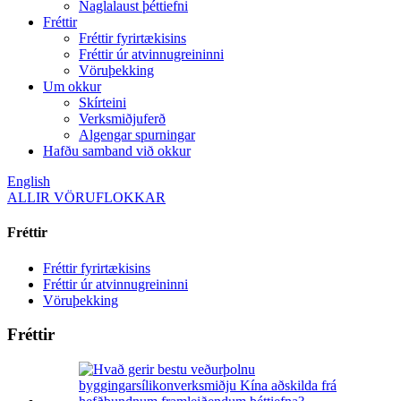
Naglalaust þéttiefni
Fréttir
Fréttir fyrirtækisins
Fréttir úr atvinnugreininni
Vöruþekking
Um okkur
Skírteini
Verksmiðjuferð
Algengar spurningar
Hafðu samband við okkur
English
ALLIR VÖRUFLOKKAR
Fréttir
Fréttir fyrirtækisins
Fréttir úr atvinnugreininni
Vöruþekking
Fréttir