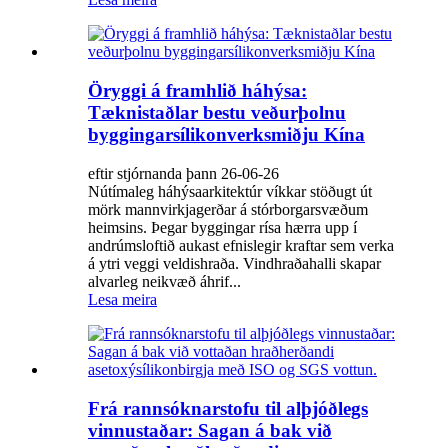
Öryggi á framhlið háhýsa:
Tæknistaðlar bestu veðurþolnu
byggingarsílikonverksmiðju Kína
eftir stjórnanda þann 26-06-26
Nútímaleg háhýsaarkitektúr víkkar stöðugt út
mörk mannvirkjagerðar á stórborgarsvæðum
heimsins. Þegar byggingar rísa hærra upp í
andrúmsloftið aukast efnislegir kraftar sem verka
á ytri veggi veldishraða. Vindhraðahalli skapar
alvarleg neikvæð áhrif...
Lesa meira
Frá rannsóknarstofu til alþjóðlegs
vinnustaðar: Sagan á bak við