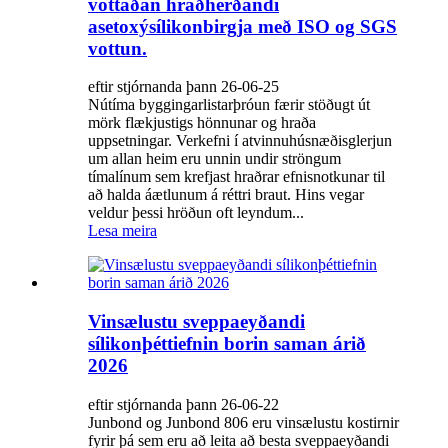
vottaðan hraðherðandi
asetoxýsílikonbirgja með ISO og SGS
vottun.
eftir stjórnanda þann 26-06-25
Nútíma byggingarlistarþróun færir stöðugt út
mörk flækjustigs hönnunar og hraða
uppsetningar. Verkefni í atvinnuhúsnæðisglerjun
um allan heim eru unnin undir ströngum
tímalínum sem krefjast hraðrar efnisnotkunar til
að halda áætlunum á réttri braut. Hins vegar
veldur þessi hröðun oft leyndum...
Lesa meira
Vinsælustu sveppaeyðandi
sílikonþéttiefnin borin saman árið
2026
eftir stjórnanda þann 26-06-22
Junbond og Junbond 806 eru vinsælustu kostirnir
fyrir þá sem eru að leita að besta sveppaeyðandi