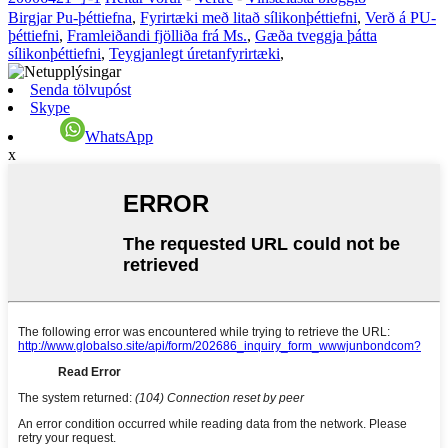
Birgjar Pu-þéttiefna
,
Fyrirtæki með litað sílikonþéttiefni
,
Verð á PU-
þéttiefni
,
Framleiðandi fjölliða frá Ms.
,
Gæða tveggja þátta
sílikonþéttiefni
,
Teygjanlegt úretanfyrirtæki
,
Senda tölvupóst
Skype
WhatsApp
x