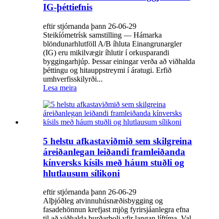
IG-þéttiefnis
eftir stjórnanda þann 26-06-29
Steikíómetrísk samstilling — Hámarka
blöndunarhlutföll A/B íhluta Einangrunargler
(IG) eru mikilvægir íhlutir í orkusparandi
byggingarhjúp. Þessar einingar verða að viðhalda
þéttingu og hitauppstreymi í áratugi. Erfið
umhverfisskilyrði...
Lesa meira
5 helstu afkastaviðmið sem skilgreina
áreiðanlegan leiðandi framleiðanda
kínversks kísils með háum stuðli og
hlutlausum sílikoni
eftir stjórnanda þann 26-06-29
Alþjóðleg atvinnuhúsnæðisbygging og
fasadehönnun krefjast mjög fyrirsjáanlegra efna
til að viðhalda burðarþoli yfir langan líftíma. Val