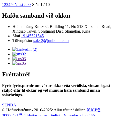
1
2
3
4
5
6
Næst >
>>
Síða 1 / 10
Hafðu samband við okkur
Heimilisfang
Rm 802, Building 11, No 518 Xinzhuan Road,
Xinqiao Town, Songjiang Dist, Shanghai, Kína
Sími
19145521545
Tölvupóstur
sales2@junbond.com
Fréttabréf
Fyrir fyrirspurnir um vörur okkar eða verðlista, vinsamlegast
skiljið eftir til okkar og við munum hafa samband innan
sólarhrings.
SENDA
© Höfundarréttur - 2010-2025: Allur réttur áskilinn.
沪ICP备
20006421号-1
Heitar vörur
-
Veftré
-
Vinsælasta bloggið