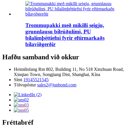
Trommupakki með mikilli seigju,
grunnlausu bílrúðulími, PU
bílalímþéttiefni fyrir eftirmarkaðs
bílaviðgerðir
Hafðu samband við okkur
Heimilisfang
Rm 802, Building 11, No 518 Xinzhuan Road,
Xinqiao Town, Songjiang Dist, Shanghai, Kína
Sími
19145521545
Tölvupóstur
sales2@junbond.com
Fréttabréf