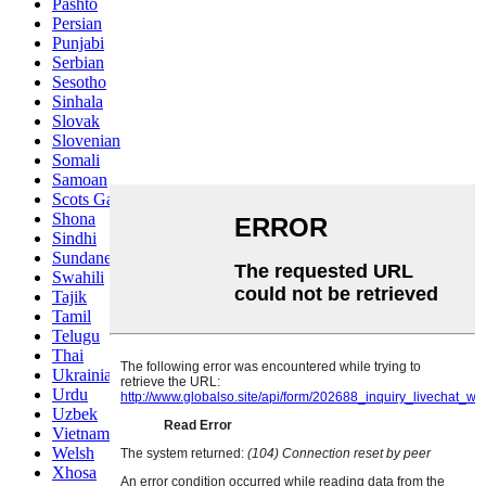
Pashto
Persian
Punjabi
Serbian
Sesotho
Sinhala
Slovak
Slovenian
Somali
Samoan
Scots Gaelic
Shona
Sindhi
Sundanese
Swahili
Tajik
Tamil
Telugu
Thai
Ukrainian
Urdu
Uzbek
Vietnamese
Welsh
Xhosa