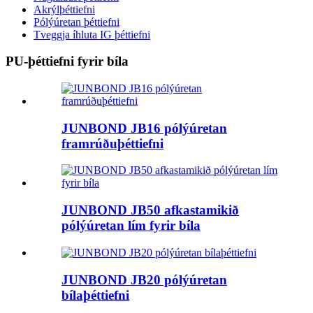
Akrýlþéttiefni
Pólýúretan þéttiefni
Tveggja íhluta IG þéttiefni
PU-þéttiefni fyrir bíla
JUNBOND JB16 pólýúretan
framrúðuþéttiefni
JUNBOND JB50 afkastamikið
pólýúretan lím fyrir bíla
JUNBOND JB20 pólýúretan
bílaþéttiefni