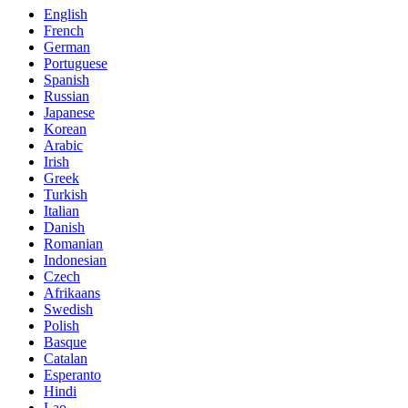
English
French
German
Portuguese
Spanish
Russian
Japanese
Korean
Arabic
Irish
Greek
Turkish
Italian
Danish
Romanian
Indonesian
Czech
Afrikaans
Swedish
Polish
Basque
Catalan
Esperanto
Hindi
Lao