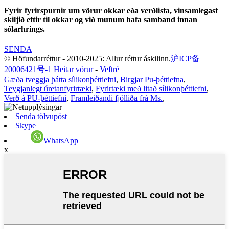
Fyrir fyrirspurnir um vörur okkar eða verðlista, vinsamlegast
skiljið eftir til okkar og við munum hafa samband innan
sólarhrings.
SENDA
© Höfundarréttur - 2010-2025: Allur réttur áskilinn.
沪ICP备
20006421号-1
Heitar vörur
-
Veftré
Gæða tveggja þátta sílikonþéttiefni
,
Birgjar Pu-þéttiefna
,
Teygjanlegt úretanfyrirtæki
,
Fyrirtæki með litað sílikonþéttiefni
,
Verð á PU-þéttiefni
,
Framleiðandi fjölliða frá Ms.
,
Senda tölvupóst
Skype
WhatsApp
x