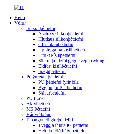
Heim
Vörur
Sílikonþéttiefni
Asetoxý sílikonþéttiefni
Hlutlaus sílikonþéttiefni
GP sílikonþéttiefni
Uppbygging kísillþéttiefni
Litríkt kísillþéttiefni
Sílikonþéttiefni gegn sveppasýkingu
Eldfast kísillþéttiefni
Spegilþéttiefni
Pólýúretan þéttiefni
PU-þéttiefni fyrir bíla
Byggingar PU þéttiefni
Sjávarþéttiefni
PU froða
Akrýlþéttiefni
MS Þéttiefni
Hár viðloðun
Einangrandi glerþéttiefni
Tveggja íhluta IG þéttiefni
Heitt bráðið bútýlþéttiefni