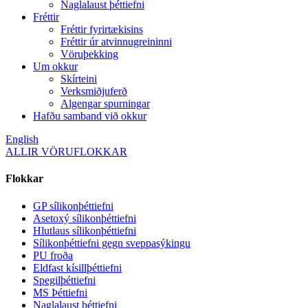
Naglalaust þéttiefni
Fréttir
Fréttir fyrirtækisins
Fréttir úr atvinnugreininni
Vöruþekking
Um okkur
Skírteini
Verksmiðjuferð
Algengar spurningar
Hafðu samband við okkur
English
ALLIR VÖRUFLOKKAR
Flokkar
GP sílikonþéttiefni
Asetoxý sílikonþéttiefni
Hlutlaus sílikonþéttiefni
Sílikonþéttiefni gegn sveppasýkingu
PU froða
Eldfast kísillþéttiefni
Spegilþéttiefni
MS Þéttiefni
Naglalaust þéttiefni