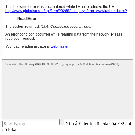
Ýttu á Enter til að leita eða ESC til
að loka