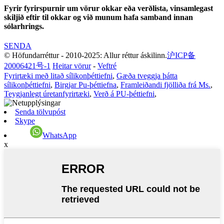
Fyrir fyrirspurnir um vörur okkar eða verðlista, vinsamlegast
skiljið eftir til okkar og við munum hafa samband innan
sólarhrings.
SENDA
© Höfundarréttur - 2010-2025: Allur réttur áskilinn.
沪ICP备
20006421号-1
Heitar vörur
-
Veftré
Fyrirtæki með litað sílikonþéttiefni
,
Gæða tveggja þátta
sílikonþéttiefni
,
Birgjar Pu-þéttiefna
,
Framleiðandi fjölliða frá Ms.
,
Teygjanlegt úretanfyrirtæki
,
Verð á PU-þéttiefni
,
Senda tölvupóst
Skype
WhatsApp
x