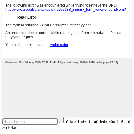
Ýttu á Enter til að leita eða ESC til
að loka