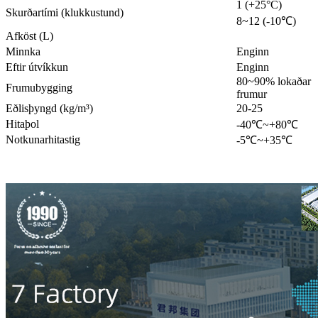
1 (+25°C)
Skurðartími (klukkustund)
8~12 (-10℃)
Afköst (L)
Minnka
Enginn
Eftir útvíkkun
Enginn
80~90% lokaðar
Frumubygging
frumur
Eðlisþyngd (kg/m³)
20-25
Hitaþol
-40℃~+80℃
Notkunarhitastig
-5℃~+35℃