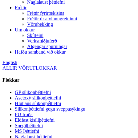
Naglalaust þéttiefni
Fréttir
Fréttir fyrirtækisins
Fréttir úr atvinnugreininni
Vöruþekking
Um okkur
Skírteini
Verksmiðjuferð
Algengar spurningar
Hafðu samband við okkur
English
ALLIR VÖRUFLOKKAR
Flokkar
GP sílikonþéttiefni
Asetoxý sílikonþéttiefni
Hlutlaus sílikonþéttiefni
Sílikonþéttiefni gegn sveppasýkingu
PU froða
Eldfast kísillþéttiefni
Spegilþéttiefni
MS Þéttiefni
Naglalaust þéttiefni