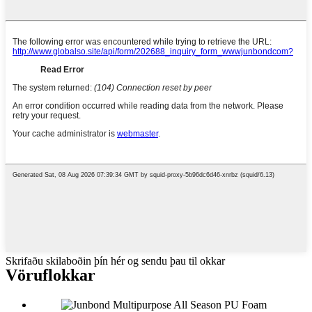
Skrifaðu skilaboðin þín hér og sendu þau til okkar
Vöruflokkar