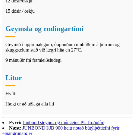
12 dósir/öskju
15 dósir / öskju
Geymsla og endingartími
Geymið í upprunalegum, óopnuðum umbúðum á þurrum og
skuggsælum stað við lægri hita en 27°C.
9 mánuðir frá framleiðsludegi
Litur
Hvítt
Hægt er að aðlaga alla liti
Fyrri:
Junbond steypu- og múrsteins PU froðulím
Næst:
JUNBOND®JB 900 heitt notað bútýlþéttiefni fyrir
einangrunargler