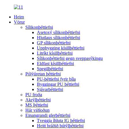
Heim
Vörur
Sílikonþéttiefni
Asetoxý sílikonþéttiefni
Hlutlaus sílikonþéttiefni
GP sílikonþéttiefni
Uppbygging kísillþéttiefni
Litríkt kísillþéttiefni
Sílikonþéttiefni gegn sveppasýkingu
Eldfast kísillþéttiefni
Spegilþéttiefni
Pólýúretan þéttiefni
PU-þéttiefni fyrir bíla
Byggingar PU þéttiefni
Sjávarþéttiefni
PU froða
Akrýlþéttiefni
MS Þéttiefni
Hár viðloðun
Einangrandi glerþéttiefni
Tveggja íhluta IG þéttiefni
Heitt bráðið bútýlþéttiefni