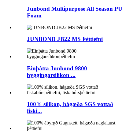
Junbond Multipurpose All Season PU
Foam
JUNBOND JB22 MS Þéttiefni
Einþátta Junbond 9800
byggingarsílikon ...
100% sílikon, hágæða SGS vottað
fiski...