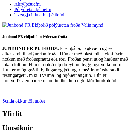
Akrýlþéttiefni
Pólýúretan þéttiefni
Tveggja íhluta IG þéttiefni
Junbond FR eldþolið pólýúretan froða
J
UN
B
OND FR PU FRÖÐU
Er einþátta, hagkvæm og vel
afkastamikil pólýúretan froða. Hún er með plast millistykki fyrir
notkun með froðusprautu eða röri. Froðan þenst út og harðnar með
raka í loftinu. Hún er notuð í fjölbreyttum byggingarverkefnum.
Hún er mjög góð til fyllingar og þéttingar með framúrskarandi
festingargetu, mikilli varma- og hljóðeinangrun. Hún er
umhverfisvæn þar sem hún inniheldur engin klórflúorkolefni.
Senda okkur tölvupóst
Yfirlit
Umsóknir