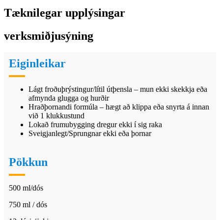
Tæknilegar upplýsingar
verksmiðjusýning
Eiginleikar
Lágt froðuþrýstingur/lítil útþensla – mun ekki skekkja eða
afmynda glugga og hurðir
Hraðþornandi formúla – hægt að klippa eða snyrta á innan
við 1 klukkustund
Lokað frumubygging dregur ekki í sig raka
Sveigjanlegt/Sprungnar ekki eða þornar
Pökkun
500 ml/dós
750 ml / dós