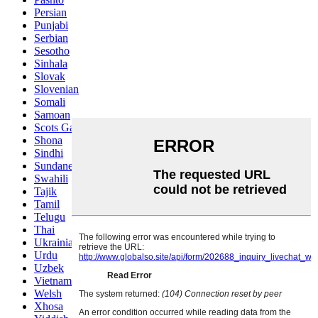
Persian
Punjabi
Serbian
Sesotho
Sinhala
Slovak
Slovenian
Somali
Samoan
Scots Gaelic
Shona
Sindhi
Sundanese
Swahili
Tajik
Tamil
Telugu
Thai
Ukrainian
Urdu
Uzbek
Vietnamese
Welsh
Xhosa