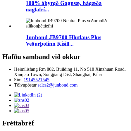
100% ábyrgð Gagnsæ, hágæða
naglafrí...
Junbond JB9700 Hlutlaus Plus
Veðurþolinn Kísill...
Hafðu samband við okkur
Heimilisfang
Rm 802, Building 11, No 518 Xinzhuan Road,
Xinqiao Town, Songjiang Dist, Shanghai, Kína
Sími
19145521545
Tölvupóstur
sales2@junbond.com
Fréttabréf